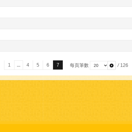
1
...
4
5
6
7
每頁筆數
/
126