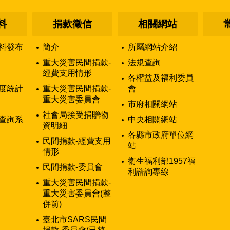
料
捐款徵信
相關網站
料發布
簡介
所屬網站介紹
重大災害民間捐款-
法規查詢
經費支用情形
各權益及福利委員
度統計
重大災害民間捐款-
會
重大災害委員會
市府相關網站
社會局接受捐贈物
查詢系
中央相關網站
資明細
各縣市政府單位網
民間捐款-經費支用
站
情形
衛生福利部1957福
民間捐款-委員會
利諮詢專線
重大災害民間捐款-
重大災害委員會(整
併前)
臺北市SARS民間