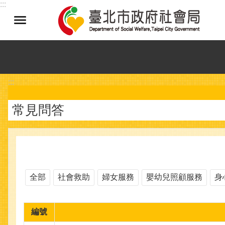
:::
跳到主要內容區塊
:::
常見問答
全部
社會救助
婦女服務
嬰幼兒照顧服務
身
編號