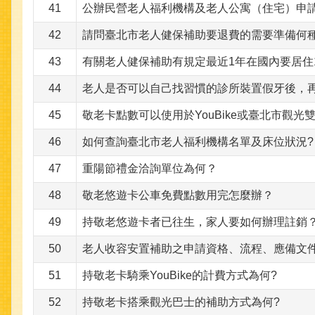
41
公辦民營老人福利機構及老人公寓（住宅）申
42
請問臺北市老人健保補助要退費的需要準備何種
43
有關老人健保補助有規定最近1年在國內要居住1
44
老人是否可以自己找習慣的診所裝置假牙後，
45
敬老卡點數可以使用於YouBike或臺北市觀光
46
如何查詢臺北市老人福利機構名單及床位狀況?
47
重陽節禮金洽詢單位為何？
48
敬老悠遊卡公車免費點數用完怎麼辦？
49
持敬老悠遊卡者已往生，家人要如何辦理註銷
50
老人收容安置補助之申請資格、流程、應備文
51
持敬老卡騎乘YouBike的計費方式為何?
52
持敬老卡搭乘觀光巴士的補助方式為何?