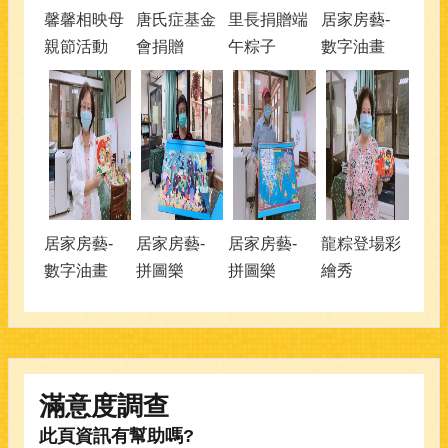
馨馨相映母
唐氏症基金
里長捐贈端
居家房藝-
親節活動
會捐贈
午粽子
數字油畫
居家房藝-
居家房藝-
居家房藝-
龍粽登場彩
數字油畫
拼圖樂
拼圖樂
繪秀
滿意度調查
此頁資訊有幫助嗎?