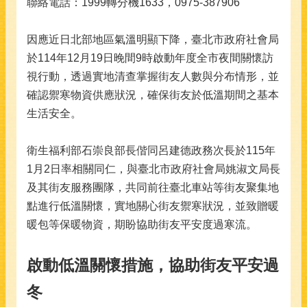
聯絡電話：1999轉分機1633，0975-387906
因應近日北部地區氣溫明顯下降，臺北市政府社會局
於114年12月19日晚間9時啟動年度全市夜間關懷訪
視行動，透過實地清查掌握街友人數與分布情形，並
確認禦寒物資供應狀況，確保街友於低溫期間之基本
生活安全。
衛生福利部石崇良部長偕同呂建德政務次長於115年
1月2日率相關同仁，與臺北市政府社會局姚淑文局長
及其街友服務團隊，共同前往臺北車站等街友聚集地
點進行低溫關懷，實地關心街友禦寒狀況，並致贈暖
暖包等保暖物資，期盼協助街友平安度過寒流。
啟動低溫關懷措施，協助街友平安過
冬