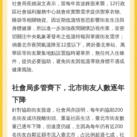
社會局長姚淑文表示，當每年首波鋒面來襲，12行政
區社會福利服務中心就會依實際需求提供禦寒衣物、
睡袋等相關物資。因近期低溫情形恐影響街友生活與
身體健康，所以進一步加強夜間關懷訪視作業，並密
切關注中央氣象署發布之低溫特報與掌握街友需求；
倘臺北市夜間氣溫降至12度以下，將於臺北車站、萬
華區等街友聚集地點設置臨時避寒所，無任何入住條
件，提供必要協助，避免街友因低溫導致身體不適或
健康風險。
社會局多管齊下，北市街友人數逐年
下降
針對協助街友脫遊，社會局亦說明，每年約協助200
名街友成功脫離街頭、重返社區生活，臺北市街友數
量已逐年下降，但速度仍緩，主因為每年仍有近200
名街友自鄰近縣市流入臺北市，占比例超過七成，社