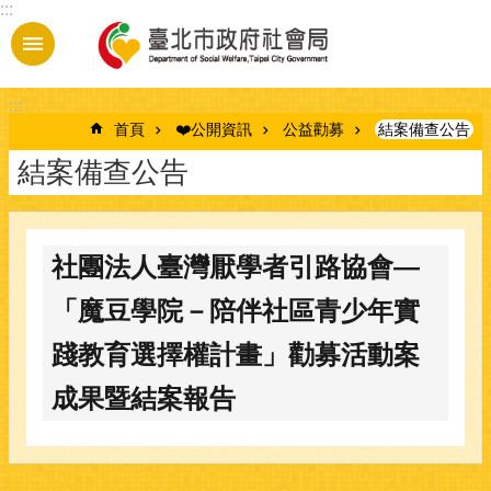
:::
跳到主要內容區塊
:::
首頁
❤️公開資訊
公益勸募
結案備查公告
結案備查公告
社團法人臺灣厭學者引路協會—
「魔豆學院－陪伴社區青少年實
踐教育選擇權計畫」勸募活動案
成果暨結案報告