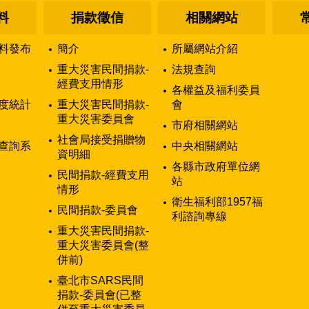
料
捐款徵信
相關網站
料發布
簡介
所屬網站介紹
重大災害民間捐款-
法規查詢
經費支用情形
各權益及福利委員
度統計
重大災害民間捐款-
會
重大災害委員會
市府相關網站
社會局接受捐贈物
查詢系
中央相關網站
資明細
各縣市政府單位網
民間捐款-經費支用
站
情形
衛生福利部1957福
民間捐款-委員會
利諮詢專線
重大災害民間捐款-
重大災害委員會(整
併前)
臺北市SARS民間
捐款-委員會(已整