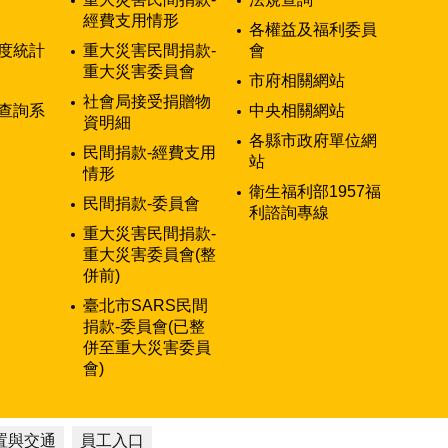
經費支用情形
各權益及福利委員
度統計
重大災害民間捐款-
會
重大災害委員會
市府相關網站
社會局接受捐贈物
查詢系
中央相關網站
資明細
各縣市政府單位網
民間捐款-經費支用
站
情形
衛生福利部1957福
民間捐款-委員會
利諮詢專線
重大災害民間捐款-
重大災害委員會(整
併前)
臺北市SARS民間
捐款-委員會(已整
併至重大災害委員
會)
置與交通
員工入口