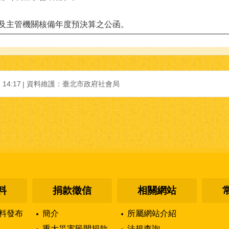
張及主管機關核備年度預決算之公函。
14:17
資料維護：臺北市政府社會局
料
捐款徵信
相關網站
料發布
簡介
所屬網站介紹
重大災害民間捐款-
法規查詢