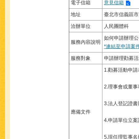
電子信箱
意見信箱
地址
臺北市信義區市
洽辦單位
人民團體科
如何申請辦理公
服務內容說明
*連結至申請案
服務對象
申請辦理勸募活
1.勸募活動申
2.理事會或董
3.法人登記證
應備文件
4.申請單位立
5.現任理監事