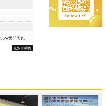
前進聯合國，讓世界聽見臺北的性平行動！ 臺北市政府2027 年聯合國CSW & NGO CSW民間代表徵選開跑！
更多 新聞稿
需求評估了誰-視覺障礙生活重建服務使用者小故事
１２３國際身心障礙者日 保障身心障礙者的資訊平權 「Information For All」、家暴與性侵害防治也可以易讀易懂