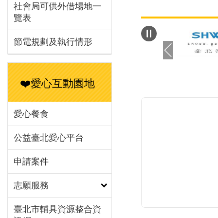
社會局可供外借場地一
與男性願意生小
覽表
另外，調查結果也
紀越年輕的男性認
節電規劃及執行情形
到好處越低」，進
小孩。調查中發現，
性認為是養育子女
❤️愛心互動園地
濟壓力最大宗，其次
為教養責任為生活
源，11.31%男
愛心餐食
要面對社會競爭壓
9.46%男性認為
公益臺北愛心平台
用自由時間且影響
申請案件
興趣。調查數據中
出，40歲以下的
志願服務
為，若家中有長輩
小孩為重要的生
臺北市輔具資源整合資
為了更進一步了解