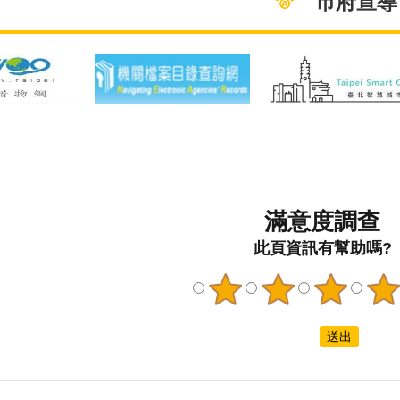
配丹寧與彩虹配色的【性侵害
訊–文宣
孩成正相關。
防治 保護隱私 關懷支持】中英
品下載」
顯示，「年
雙語文宣，邀請民眾共同響應
其中性侵
為生育所得
「穿丹寧反性侵」，共有
全臺第一
滿意度調查
而不願生育
2,967,347人次觀看。4月28日
司法處理
33.25%男
此頁資訊有幫助嗎?
臺北市政府社會局於上午局務
讀易懂讀
的負擔以經
會議，邀請與會長官一同穿著
治領域提
25.34%認
丹寧服飾及持牌卡合影，一起
防宣導手
壓力的來
響應「穿丹寧反性侵」。 社會
心障礙者
性擔心子女未來
局秘書室(左上)、會計室(右
平權，進
力，最後，
上)、政風室(左下)、人事室(右
重」與「
，生育子女會占
下)、一同穿著丹寧服飾及持牌
境。 另
夫妻生活、
卡合影， 一起響應「穿丹寧反
各縣市身
還可以看
性侵」。綜合企劃科一同穿著
害防治政
男性族群認
丹寧服飾及持牌卡合影，一起
12月3
能協助照顧
響應「穿丹寧反性侵」。人民
舉辦「家
育考量因素。
團體科一同穿著丹寧服飾及持
易讀易懂
男性在生兒