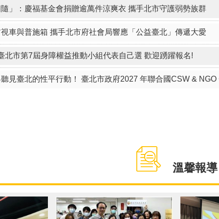
溫馨報導
４２８國際丹寧日 穿丹寧反性侵 尊重性同意權、用支持取代批評，建構友善性別環境
調查新世代爸爸壓力值 親職關係「男不難」？ 城男舊事心驛站 陪伴男性角色上不孤單 深度報導
國際丹寧日源自1992年一名義
大利少女穿著緊身牛仔褲遭受