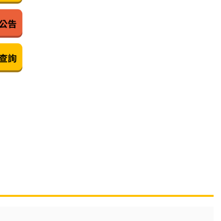
置）」其他特殊情形身分戶評點同分組電腦公開排序作業
置）」其他特殊情形身分戶評點同分組電腦公開排序作業