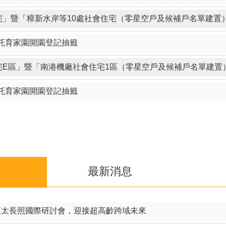
托育家園開園登記抽籤
最新消息
稿
亞太長照國際研討會，迎接超高齡跨域未來
隨」：慶福基金會捐贈逾萬件涼爽衣 攜手北市守護弱勢族群
視車與普施箱 攜手北市府社會局響應「公益臺北」傳遞大愛
 臺北市第7屆身障權益推動小組代表自己選 歡迎踴躍報名!