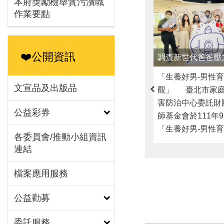
本府獎勵檢舉貪污瀆職
「生養好男-男性育兒
作業要點
觀」 臺北市家庭
害防治中心委託財
師基金會於111年
「生養好男-男性育兒
❤️公開資訊
觀」調查結果記者
片「男性對『爸爸
文宣品及出版品
揭開序幕，由財團
基金會涂喜敏執行
公益彩券
家庭暴力暨性侵害
淑娟主任開場感謝
各委員會/推動小組資訊
夥伴，當天邀請親
連結
志（澤爸）針對調
務案例回應男性對
檔案應用服務
憂，以及男性如何
公益勸募
緒與壓力。 城男
由網路調查男性的
委託服務
態度，111年發出1