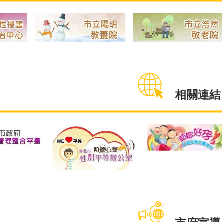
支持取代批判」性侵害被害
有平等享
計，調查搜集
相關連結
人，一起陪同被害人走過創傷
會的機會。
，最終有效問
復原。當日臺北市性侵害案件
起，請6
中受訪男性以
整合性服務團隊現場參與的檢
作家庭暴
為大宗，約佔
察官、婦幼隊員警、醫務社
讀易懂讀
則以已婚佔比
工、衛生局代表及性保組同仁
實務經驗
%，家庭年收入
也一同響應「穿丹寧反性
案會談時
大宗，約佔
侵」，一同倡議「尊重性同意
訊與概念
對育兒教養，約
權、用支持取代批評，建構友
障礙者可
未生育，其次育
善性別環境」，捍衛性侵害被
後，再接
大宗，分別約
害人權益。另外家防中心為使
別之身心
。另外，透過
市府宣導
民眾更加重視性侵害與性暴力
的品管員
表」統計，
被害人的關懷支持與隱私保
讀本的編
為生育所帶
密，提升性別友善環境，積極
貼近身心
「親密感連
爭取臺北捷運中山站、國父紀
歷經共1
和能力
念館站與松江南京站等3站之公
月完稿7
與生命延
益燈箱於4月1日至31日刊登搭
上架予家
關係」，皆