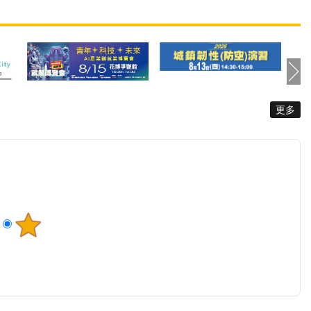
更多
品與出版品–電子文宣
有因為視力退化，導致殘存視
處供民眾下載使用，
力僅能辨識光線的李大哥。原
害防治易讀手冊更是
本身為一家之主的他，無法外
本針對性侵害事件之
出工作，生活大小事都要家人
流程與資源編撰的易
協助，加上身體狀況不佳反覆
本，為我國性侵害防
進出醫院，嚴重影響外出及和
供不同形式的三級預
朋友互動的意願。在需求評估
冊，以保障臺北市身
中心社工的建議下，李大哥開
與每一位民眾的資訊
始學習白手杖使用方式，培養
而提升市民「安全尊
定位定向能力，現在已經可以
友善共榮」的居住環
自己搭車參加喜歡的活動，也
外，家防中心為推展
會使用手機和朋友保持聯絡，
心障礙者的家暴性侵
更透過心理諮商及成長團體課
令宣導之資訊平權，
程重塑自信心，生活變得積極
日國際身心障礙者日上午
又充滿活力。 意外不只發
庭暴力暨性侵害防治
生在年長者身上，亦有年輕族
座談會」，特邀臺北
群因視力問題而嚴重影響生