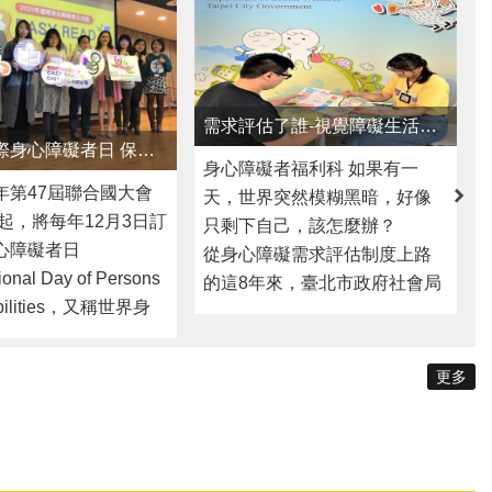
身心障礙者福利科 如果有一
年第47屆聯合國大會
天，世界突然模糊黑暗，好像
年起，將每年12月3日訂
只剩下自己，該怎麼辦？
心障礙者日
從身心障礙需求評估制度上路
ional Day of Persons
的這8年來，臺北市政府社會局
sabilities，又稱世界身
接觸到很多第一次取得身心障
日），其目的在於促
礙資格的朋友，其中不乏許多
礙者可以在政治、社
中途失明的視障朋友們，因為
更多
與文化生活等各層面
還不熟悉福利服務，常受限於
社區，讓身心障礙者
視力不佳，習慣的生活模式被
有的人權與社會參與
打破，被迫封閉自己離群索
 臺北市家庭暴力暨
居。 社會局需求評估中心
治中心為了讓身心障
的社工，透過需求評估制度接
一位需要簡易理解資
觸到王媽媽。王媽媽近年因一
能夠簡單明瞭家庭暴
場疾病導致雙眼全盲，在訪談
害的基本概念、家庭
過程中，社工發現，王媽媽因
侵害案件處理流程及
更多
中途失明的關係，情緒和人際
源，提倡身心障礙者
關係都受到極大影響與退縮，