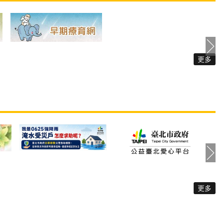
有資訊與自主參與社
更因視力因素幾乎足不出戶，
自109年1月至10月
平日生活極度依賴子女的照顧
1位社工們開始編撰製
和協助。社工聽了王媽媽的狀
力與性侵害防治的易
況，詳細地介紹視障生活重建
本，以直接服務社工
服務，並考量王媽媽有定期就
出發，蒐集社工與個
醫陪同的需求，同時建議王媽
須提供個案的重要資
媽使用臨時及短期照顧服務。
，形塑與轉譯成心智
讓王媽媽學習使用白手杖，提
易讀易懂的圖文初稿
更多
升其獨立外出的能力，增加了
續邀請共15位不同障
在住家附近活動的機會，恢復
障礙者擔任編撰會議
失明前自行採買餐食的生活模
，以其生命經驗給予
式；也學習使用智慧型手機作
撰建議，讓讀本更接
為資訊溝通輔具，並參與身障
障礙者的生活。前後
者團體增進人際互動。最後，
6次的品管會議，於11
更透過由臨托服務員陪同王媽
本易讀手冊數位版，並
媽就醫，減輕就業中子女的照
防中心官網「業務資
顧負荷。 除了王媽媽，還