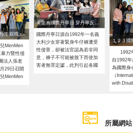
MenMen
性侵害，卻被法官認為若非同
1992
暴力暨性侵
意，褲子不可能被脫下而使加
自1992
團法人張老
害者無罪定讞，此判引起各國
為國際身
9月29日召開
廣大抗議後，美國民間組織為
（Internat
MenMen
了喚起社會對於性侵受害與性
with Di
會，透過影
暴力的重視，遂發起將4月最後
心障礙者
』的看法」
一週週三訂為「國際丹寧
使身心障
法人張老師
日」，號召民眾一起「穿丹寧
會、經濟
長及臺北市
反性侵」的行動。110年國際丹
均能融入
防治中心陳
寧日為4月28日。臺北市政府各
可平等享
所屬網站
參與的網絡
機關包含社會局、教育局、衛
的機會。
職專家魏瑋
生局、家防中心等當日共同響
性侵害防
查結果及實
應「穿丹寧反性侵」，教育局
礙者與每
於生養的擔
與衛生局更透過Facebook與
訊的民眾
抒發負面情
Line社群推廣「穿丹寧反性侵」
力與性侵
連續2年藉
活動，以期社會大眾能給予性
暴力與性
育兒現況與
侵害被害人正向力量，以「用
其相關資
666份問卷，