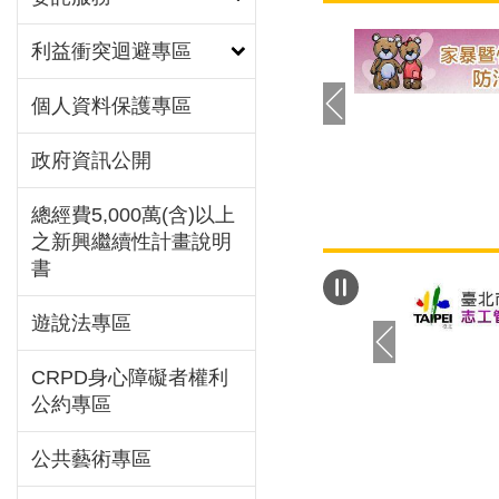
透過55個問題設
利益衝突迴避專區
20歲以上的男性
卷為1618份。其
個人資料保護專區
30~39歲占比最
48%，婚姻狀態
政府資訊公開
最高，約佔58.5
則以40~80萬為
總經費5,000萬(含)以上
34.9%。其中針
之新興繼續性計畫說明
42.6%的男性尚
書
有1至2位子女為
佔28.4%及24%
遊說法專區
「李克特氏六點量
調查發現，男性認
CRPD身心障礙者權利
公約專區
來的優點，依序為
結」、「愉悅滿足
公共藝術專區
感」、「傳宗接代
續」、「促進伴侶