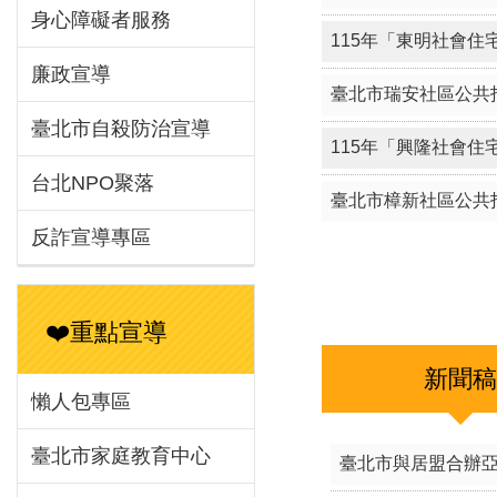
身心障礙者服務
臺北市樟新社區公共
廉政宣導
臺北市自殺防治宣導
台北NPO聚落
新聞
反詐宣導專區
臺北市與居盟合辦
❤️重點宣導
「清涼一夏，暖心相
懶人包專區
淨土院基金會捐贈訪
臺北市家庭教育中心
平等參與 投你所好