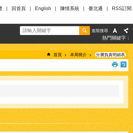
覽
回首頁
English
陳情系統
臺北通
RSS訂閱
進階搜尋
熱門關鍵字
首頁
本局簡介
分層負責明細表