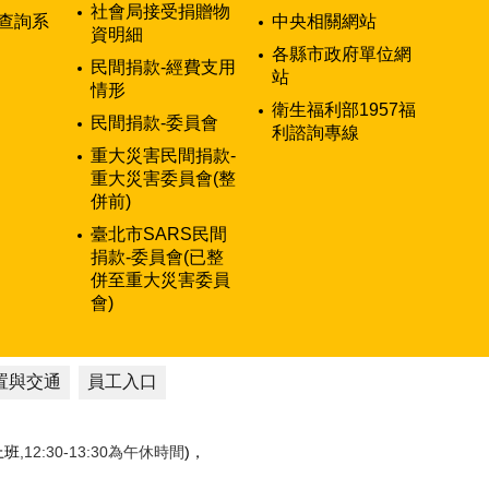
社會局接受捐贈物
查詢系
中央相關網站
資明細
各縣市政府單位網
民間捐款-經費支用
站
情形
衛生福利部1957福
民間捐款-委員會
利諮詢專線
重大災害民間捐款-
重大災害委員會(整
併前)
臺北市SARS民間
捐款-委員會(已整
併至重大災害委員
會)
置與交通
員工入口
性上班
,12:30-13:30為午休時間
)，