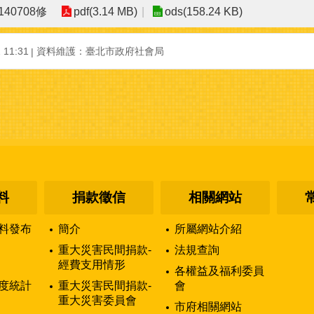
40708修
pdf(3.14 MB)
ods(158.24 KB)
11:31
資料維護：臺北市政府社會局
料
捐款徵信
相關網站
料發布
簡介
所屬網站介紹
重大災害民間捐款-
法規查詢
經費支用情形
各權益及福利委員
度統計
重大災害民間捐款-
會
重大災害委員會
市府相關網站