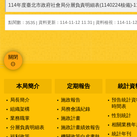
114年度臺北市政府社會局分層負責明細表(1140224核備)-11
點閱數：
資料更新：114-11-12 11:31
資料檢視：114-11-12 
3535
關閉
:::
本局簡介
定期報告
統計資
局長簡介
施政報告
預告統計資
時間表
組織架構
局務會議紀錄
性別統計
業務職掌
施政計畫
相關業務年
分層負責明細表
施政計畫績效報告
統計年刊
福利政策
機關政策白皮書執