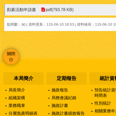
勸募活動申請書
pdf(793.78 KB)
點閱數：
資料更新：115-06-10 18:53
資料檢視：115-06-10 18
90
關閉
:::
本局簡介
定期報告
統計資
局長簡介
施政報告
預告統計資
時間表
組織架構
局務會議紀錄
性別統計
業務職掌
施政計畫
相關業務年
分層負責明細表
施政計畫績效報告