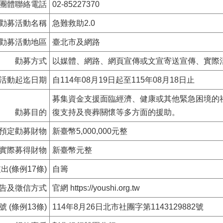
團體聯絡電話
02-85227370
勸募活動名稱
急難救助2.0
勸募活動地區
臺北市及網路
勸募方式
以媒體、網路、網頁宣傳或文宣寄送宣傳、實際
活動起迄日期
自114年08月19日起至115年08月18日止
募集資金支援面臨經濟、健康或其他緊急困境的
勸募目的
復支持及喪葬關懷等多方面的援助。
預定勸募財物
新臺幣5,000,000元整
實際募得財物
新臺幣元整
(條例17條)
自籌
告及徵信方式
官網 https://youshi.org.tw
(條例13條)
114年8月26日北市社團字第1143129882號