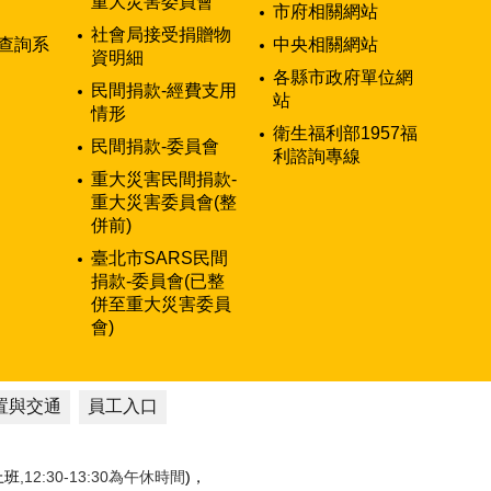
重大災害委員會
市府相關網站
社會局接受捐贈物
查詢系
中央相關網站
資明細
各縣市政府單位網
民間捐款-經費支用
站
情形
衛生福利部1957福
民間捐款-委員會
利諮詢專線
重大災害民間捐款-
重大災害委員會(整
併前)
臺北市SARS民間
捐款-委員會(已整
併至重大災害委員
會)
置與交通
員工入口
性上班
,12:30-13:30為午休時間
)，