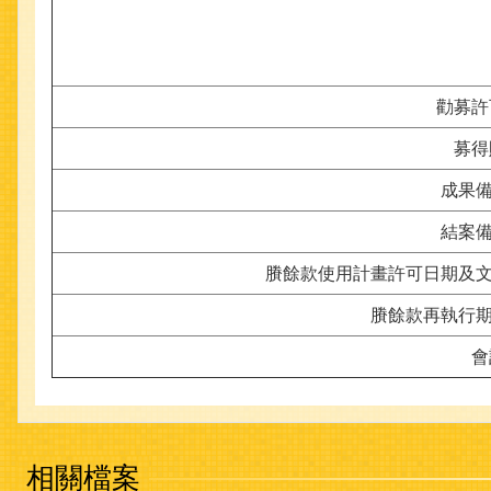
勸募許
募得
成果備
結案備
賸餘款使用計畫許可日期及文號
賸餘款再執行期限
會
相關檔案