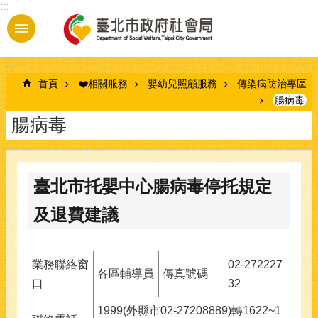
:::
跳到主要內容區塊
:::
首頁
❤️相關服務
嬰幼兒照顧服務
傳染病防治專區
腸病毒
腸病毒
臺北市托嬰中心腸病毒停托規定
及退費建議
業務聯絡窗
02-272227
各區輔導員
傳真號碼
口
32
1999(外縣市02-27208889)轉1622~1