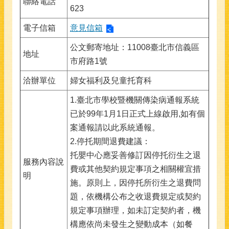
聯絡電話
623
電子信箱
意見信箱
公文郵寄地址：11008臺北市信義區
地址
市府路1號
洽辦單位
婦女福利及兒童托育科
1.臺北市學校暨機關傳染病通報系統
已於99年1月1日正式上線啟用,如有個
案通報請以此系統通報。
2.停托期間退費建議：
托嬰中心應妥善修訂因停托衍生之退
服務內容說
費或其他契約規定事項之相關權宜措
明
施。原則上，因停托所衍生之退費問
題，依機構公布之收退費規定或契約
規定事項辦理，如未訂定契約者，機
構應依尚未發生之變動成本（如餐