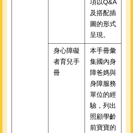
項以Q&A
及搭配插
圖的形式
呈現。
身心障礙
本手冊彙
者育兒手
集國內身
冊
障爸媽與
身障服務
單位的經
驗，列出
照顧學齡
前寶寶的