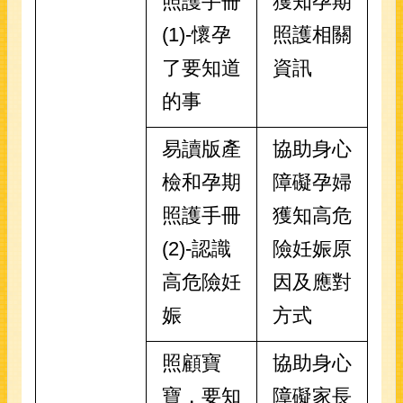
照護手冊
獲知孕期
(1)-懷孕
照護相關
了要知道
資訊
的事
易讀版產
協助身心
檢和孕期
障礙孕婦
照護手冊
獲知高危
(2)-認識
險妊娠原
高危險妊
因及應對
娠
方式
照顧寶
協助身心
寶，要知
障礙家長