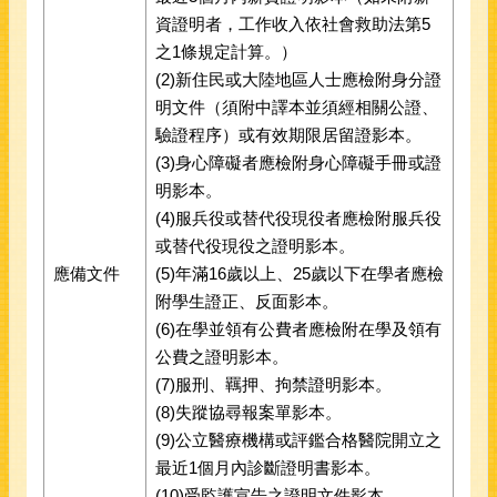
資證明者，工作收入依社會救助法第5
之1條規定計算。）
(2)新住民或大陸地區人士應檢附身分證
明文件（須附中譯本並須經相關公證、
驗證程序）或有效期限居留證影本。
(3)身心障礙者應檢附身心障礙手冊或證
明影本。
(4)服兵役或替代役現役者應檢附服兵役
或替代役現役之證明影本。
應備文件
(5)年滿16歲以上、25歲以下在學者應檢
附學生證正、反面影本。
(6)在學並領有公費者應檢附在學及領有
公費之證明影本。
(7)服刑、羈押、拘禁證明影本。
(8)失蹤協尋報案單影本。
(9)公立醫療機構或評鑑合格醫院開立之
最近1個月內診斷證明書影本。
(10)受監護宣告之證明文件影本。