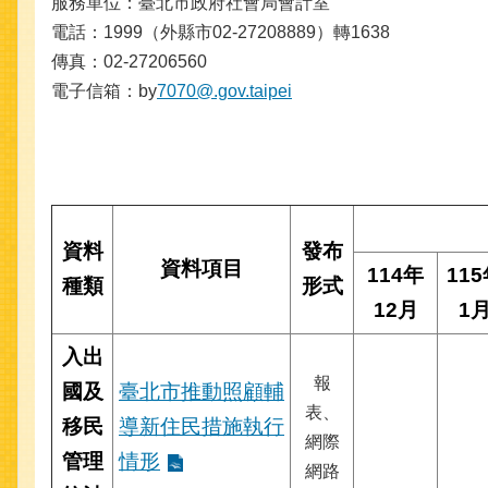
服務單位：臺北市政府社會局會計室
電話：1999（外縣市02-27208889）轉1638
傳真：02-27206560
電子信箱：by
7070@.gov.taipei
資料
發布
資料項目
114年
11
種類
形式
12月
1
入出
報
國及
臺北市推動照顧輔
表、
移民
導新住民措施執行
網際
管理
情形
網路