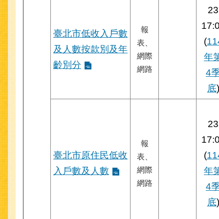
23
17:
報
臺北市低收入戶數
(
11
表、
及人數按款別及年
網際
年
齡別分
網路
4
底
23
17:
報
臺北市原住民低收
(
11
表、
入戶數及人數
網際
年
網路
4
底