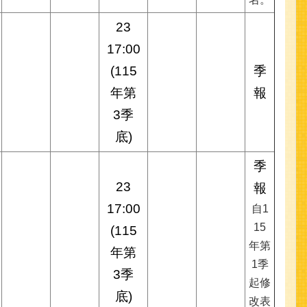
23
17:00
(115
季
年第
報
3季
底)
季
23
報
17:00
自1
15
(115
年第
年第
1季
3季
起修
底)
改表