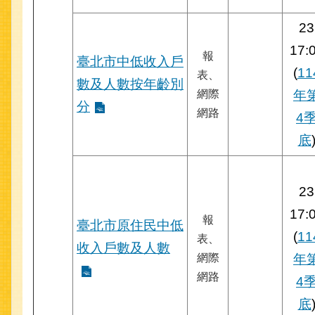
23
17:
報
臺北市中低收入戶
(
11
表、
數及人數按年齡別
網際
年
分
網路
4
底
23
17:
報
臺北市原住民中低
(
11
表、
收入戶數及人數
網際
年
網路
4
底