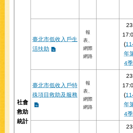
23
報
17:
臺北市低收入戶生
表、
(
11
活扶助
網際
年
網路
4季
23
報
臺北市低收入戶特
17:
表、
殊項目救助及服務
(
11
網際
社會
年
網路
救助
4季
統計
23