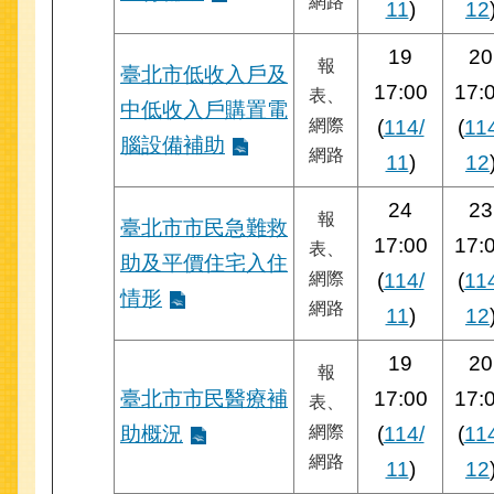
網路
11
)
12
19
20
報
臺北市低收入戶及
17:00
17:
表、
中低收入戶購置電
網際
(
114/
(
11
腦設備補助
網路
11
)
12
24
23
報
臺北市市民急難救
17:00
17:
表、
助及平價住宅入住
網際
(
114/
(
11
情形
網路
11
)
12
19
20
報
臺北市市民醫療補
17:00
17:
表、
助概況
網際
(
114/
(
11
網路
11
)
12