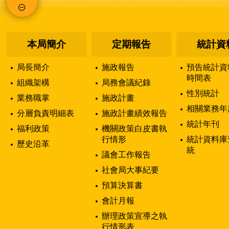
:::
本局簡介
定期報告
統計資
局長簡介
施政報告
預告統計資
時間表
組織架構
局務會議紀錄
性別統計
業務職掌
施政計畫
相關業務年
分層負責明細表
施政計畫績效報告
統計年刊
福利政策
機關政策白皮書執
行情形
統計資料庫
歷史沿革
統
議會工作報告
社會局大事紀要
預算決算書
會計月報
辦理政策宣導之執
行情形表