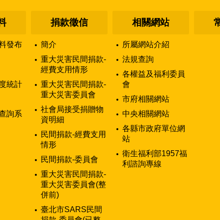
料
捐款徵信
相關網站
料發布
簡介
所屬網站介紹
重大災害民間捐款-
法規查詢
經費支用情形
各權益及福利委員
度統計
重大災害民間捐款-
會
重大災害委員會
市府相關網站
社會局接受捐贈物
查詢系
中央相關網站
資明細
各縣市政府單位網
民間捐款-經費支用
站
情形
衛生福利部1957福
民間捐款-委員會
利諮詢專線
重大災害民間捐款-
重大災害委員會(整
併前)
臺北市SARS民間
捐款-委員會(已整