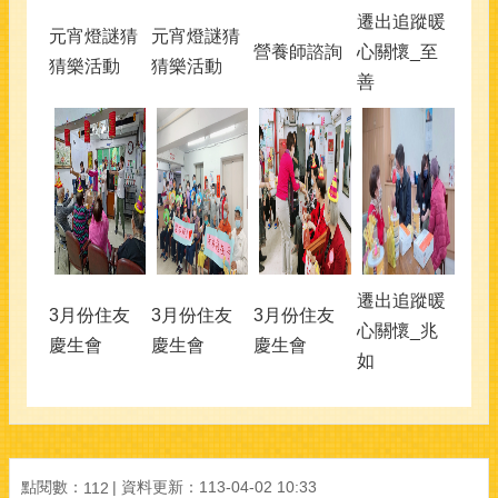
遷出追蹤暖
元宵燈謎猜
元宵燈謎猜
營養師諮詢
心關懷_至
猜樂活動
猜樂活動
善
遷出追蹤暖
3月份住友
3月份住友
3月份住友
心關懷_兆
慶生會
慶生會
慶生會
如
點閱數：
資料更新：113-04-02 10:33
112