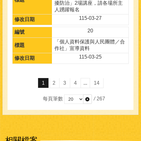
擾防治」2場講座，請各場所主
人踴躍報名
115-03-27
20
「個人資料保護與人民團體／合
作社」宣導資料
115-03-25
1
2
3
4
...
14
每頁筆數
/
267
相關檔案