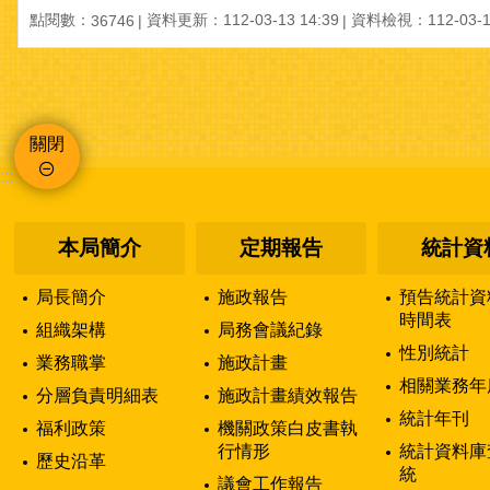
點閱數：
資料更新：112-03-13 14:39
資料檢視：112-03-13
36746
關閉
:::
本局簡介
定期報告
統計資
局長簡介
施政報告
預告統計資
時間表
組織架構
局務會議紀錄
性別統計
業務職掌
施政計畫
相關業務年
分層負責明細表
施政計畫績效報告
統計年刊
福利政策
機關政策白皮書執
行情形
統計資料庫
歷史沿革
統
議會工作報告