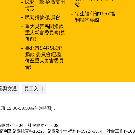
民間捐款-經費支用
站
情形
衛生福利部1957福
民間捐款-委員會
利諮詢專線
重大災害民間捐款-
重大災害委員會(整
併前)
臺北市SARS民間
捐款-委員會(已整
併至重大災害委員
會)
置與交通
員工入口
性上班
,12:30-13:30為午休時間
)，
人民團體科1604、社會救助科1609、
女福利及兒童托育科1622、兒童及少年福利科6972~6974、社會工作科163