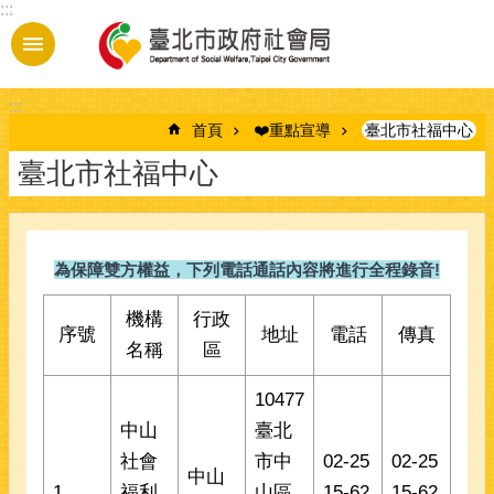
:::
跳到主要內容區塊
:::
首頁
❤️重點宣導
臺北市社福中心
臺北市社福中心
為保障雙方權益，下列電話通話內容將進行全程錄音!
機構
行政
序號
地址
電話
傳真
名稱
區
10477
中山
臺北
社會
市中
02-25
02-25
中山
1
福利
山區
15-62
15-62