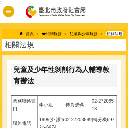
:::
跳到主要內容區塊
:::
首頁
❤️相關服務
兒童與少年服務
相關法規
相關法規
兒童及少年性剝削行為人輔導教
育辦法
業務聯絡窗
02-272065
李小姐
傳真號碼
口
13
1999(外縣市02-27208889)轉分機697
聯絡電話
2〜6974