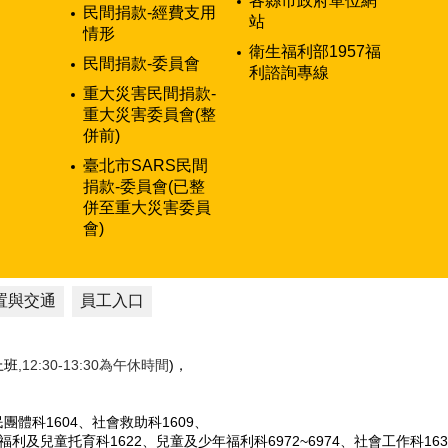
各縣市政府單位網
民間捐款-經費支用
站
情形
衛生福利部1957福
民間捐款-委員會
利諮詢專線
重大災害民間捐款-
重大災害委員會(整
併前)
臺北市SARS民間
捐款-委員會(已整
併至重大災害委員
會)
置與交通
員工入口
性上班
,12:30-13:30為午休時間
)，
人民團體科1604、社會救助科1609、
女福利及兒童托育科1622、兒童及少年福利科6972~6974、社會工作科163