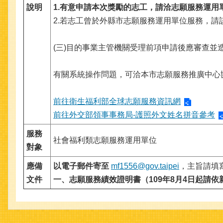
說明
1.有意申請本次獎勵的志工，請洽志願服務運
2.若志工曾於外縣市志願服務運用單位服務，
(三)目的事業主管機關受理前項申請後應審查並造
有關系統操作問題，可洽本市志願服務推廣中心協助；電
前往衛生福利部全球志願服務資訊網
前往外交部領事事務局-護照外文姓名拼音參考
服務
社會福利類志願服務運用單位
對象
應備
以電子郵件寄至
mf1556@gov.taipei
，主旨請填
文件
一、志願服務績效證明書（109年8月4日起請