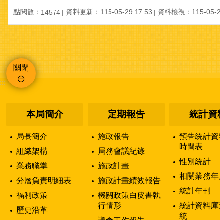
點閱數：
資料更新：115-05-29 17:53
資料檢視：115-05-29
14574
關閉
:::
本局簡介
定期報告
統計資
局長簡介
施政報告
預告統計資
時間表
組織架構
局務會議紀錄
性別統計
業務職掌
施政計畫
相關業務年
分層負責明細表
施政計畫績效報告
統計年刊
福利政策
機關政策白皮書執
行情形
統計資料庫
歷史沿革
統