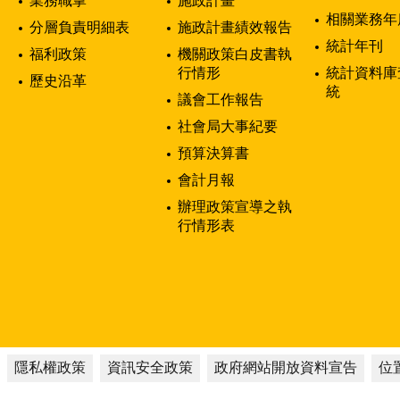
業務職掌
施政計畫
相關業務年
分層負責明細表
施政計畫績效報告
統計年刊
福利政策
機關政策白皮書執
行情形
統計資料庫
歷史沿革
統
議會工作報告
社會局大事紀要
預算決算書
會計月報
辦理政策宣導之執
行情形表
隱私權政策
資訊安全政策
政府網站開放資料宣告
位