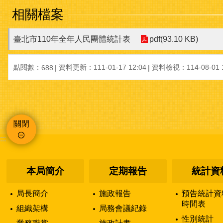
相關檔案
臺北市110年全年人民團體統計表
pdf(93.10 KB)
點閱數：
資料更新：111-01-17 12:04
資料檢視：114-08-01 1
688
關閉
:::
本局簡介
定期報告
統計資
局長簡介
施政報告
預告統計資
時間表
組織架構
局務會議紀錄
性別統計