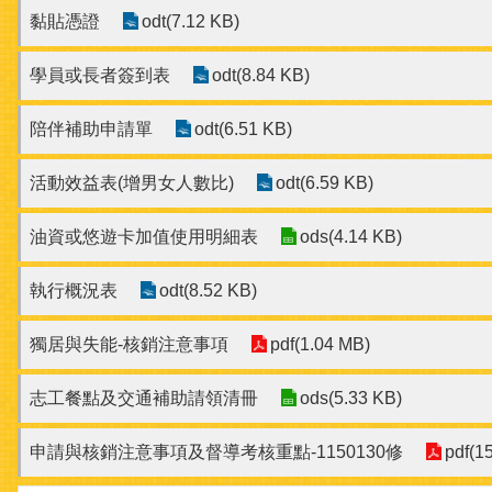
黏貼憑證
odt(7.12 KB)
學員或長者簽到表
odt(8.84 KB)
陪伴補助申請單
odt(6.51 KB)
活動效益表(增男女人數比)
odt(6.59 KB)
油資或悠遊卡加值使用明細表
ods(4.14 KB)
執行概況表
odt(8.52 KB)
獨居與失能-核銷注意事項
pdf(1.04 MB)
志工餐點及交通補助請領清冊
ods(5.33 KB)
申請與核銷注意事項及督導考核重點-1150130修
pdf(1