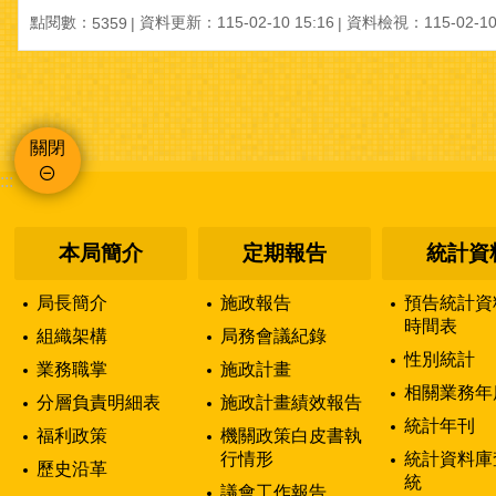
點閱數：
資料更新：115-02-10 15:16
資料檢視：115-02-10 
5359
關閉
:::
本局簡介
定期報告
統計資
局長簡介
施政報告
預告統計資
時間表
組織架構
局務會議紀錄
性別統計
業務職掌
施政計畫
相關業務年
分層負責明細表
施政計畫績效報告
統計年刊
福利政策
機關政策白皮書執
行情形
統計資料庫
歷史沿革
統
議會工作報告