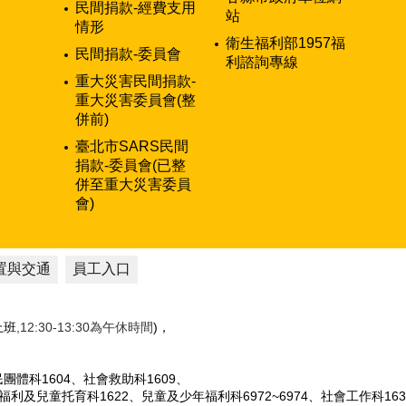
民間捐款-經費支用
站
情形
衛生福利部1957福
民間捐款-委員會
利諮詢專線
重大災害民間捐款-
重大災害委員會(整
併前)
臺北市SARS民間
捐款-委員會(已整
併至重大災害委員
會)
置與交通
員工入口
性上班
,12:30-13:30為午休時間
)，
人民團體科1604、社會救助科1609、
女福利及兒童托育科1622、兒童及少年福利科6972~6974、社會工作科163