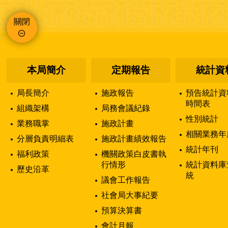
關閉
:::
本局簡介
定期報告
統計資
局長簡介
施政報告
預告統計資
時間表
組織架構
局務會議紀錄
性別統計
業務職掌
施政計畫
相關業務年
分層負責明細表
施政計畫績效報告
統計年刊
福利政策
機關政策白皮書執
行情形
統計資料庫
歷史沿革
統
議會工作報告
社會局大事紀要
預算決算書
會計月報