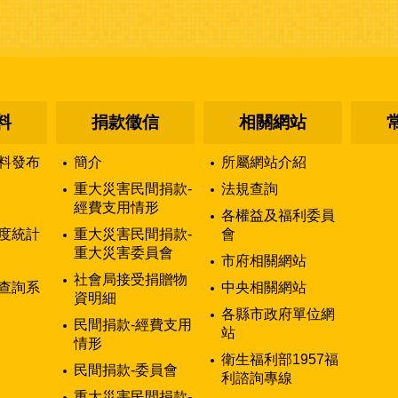
料
捐款徵信
相關網站
料發布
簡介
所屬網站介紹
重大災害民間捐款-
法規查詢
經費支用情形
各權益及福利委員
度統計
重大災害民間捐款-
會
重大災害委員會
市府相關網站
社會局接受捐贈物
查詢系
中央相關網站
資明細
各縣市政府單位網
民間捐款-經費支用
站
情形
衛生福利部1957福
民間捐款-委員會
利諮詢專線
重大災害民間捐款-