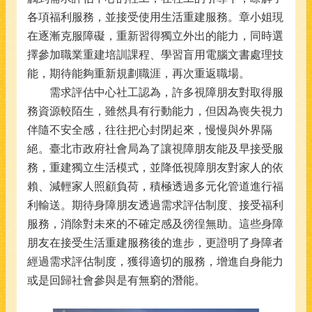
各項福利服務，並接受使用生活重建服務。章小姐現
在逐漸克服障礙，重新習得獨立外出的能力，同時選
擇參加職業重建培訓課程、學習盲用電腦文書處理技
能，期待能夠重新規劃職涯，再次重返職場。
需求評估中心社工認為，許多視障朋友對取得服
務資源較陌生，雖然具有行動能力，但因為喪失視力
伴隨不安全感，往往把心封閉起來，慢慢與外界隔
絕。臺北市政府社會局為了讓視障朋友能及早接受服
務，重建獨立生活模式，並降低視障朋友對家人的依
賴、減輕家人照顧負荷，積極透過多元化管道進行福
利輸送。期待身障朋友透過需求評估制度、接受福利
服務，消除對未來的不確定感及徬徨無助。這些身障
朋友在接受生活重建服務後的進步，更證明了身障者
經過需求評估制度，獲得適切的服務，增進自身能力
或是回歸社會參與是有無窮的潛能。