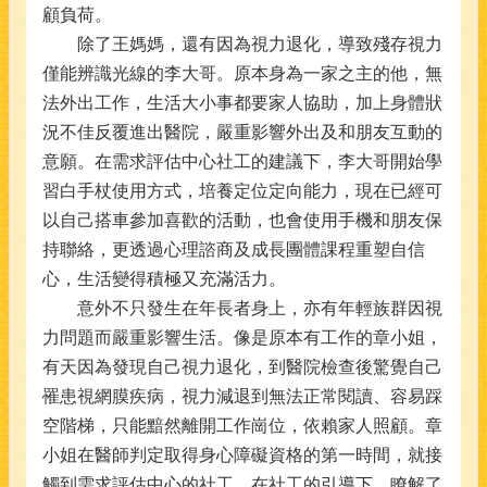
顧負荷。
除了王媽媽，還有因為視力退化，導致殘存視力
僅能辨識光線的李大哥。原本身為一家之主的他，無
法外出工作，生活大小事都要家人協助，加上身體狀
況不佳反覆進出醫院，嚴重影響外出及和朋友互動的
意願。在需求評估中心社工的建議下，李大哥開始學
習白手杖使用方式，培養定位定向能力，現在已經可
以自己搭車參加喜歡的活動，也會使用手機和朋友保
持聯絡，更透過心理諮商及成長團體課程重塑自信
心，生活變得積極又充滿活力。
意外不只發生在年長者身上，亦有年輕族群因視
力問題而嚴重影響生活。像是原本有工作的章小姐，
有天因為發現自己視力退化，到醫院檢查後驚覺自己
罹患視網膜疾病，視力減退到無法正常閱讀、容易踩
空階梯，只能黯然離開工作崗位，依賴家人照顧。章
小姐在醫師判定取得身心障礙資格的第一時間，就接
觸到需求評估中心的社工，在社工的引導下，瞭解了