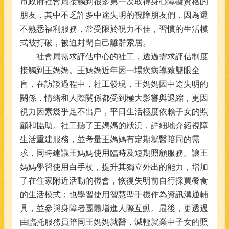
市政府社會局接觸到很多第一次取得身心障礙資格的
朋友，其中不乏許多中途失明的視障朋友們，因為還
不熟悉福利服務，常受限於視力不佳，習慣的生活模
式被打破，被迫封閉自己離群索居。
社會局需求評估中心的社工，透過需求評估制度
接觸到王媽媽。王媽媽近年因一場疾病導致雙眼全
盲，在訪談過程中，社工發現，王媽媽因中途失明的
關係，情緒和人際關係都受到極大影響與退縮，更因
視力因素幾乎足不出戶，平日生活極度依賴子女的照
顧和協助。社工聽了王媽媽的狀況，詳細地介紹視障
生活重建服務，並考量王媽媽有定期就醫陪同的需
求，同時建議王媽媽使用臨時及短期照顧服務。讓王
媽媽學習使用白手杖，提升其獨立外出的能力，增加
了在住家附近活動的機會，恢復失明前自行採買餐食
的生活模式；也學習使用智慧型手機作為資訊溝通輔
具，並參與身障者團體增進人際互動。最後，更透過
由臨托服務員陪同王媽媽就醫，減輕就業中子女的照