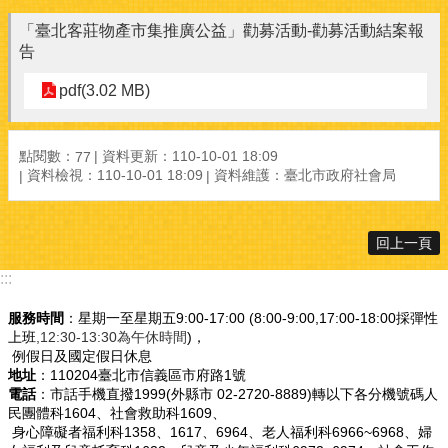
「臺北客莊物產市集推廣公益」勸募活動-勸募活動結案報
告
pdf(3.02 MB)
點閱數：
資料更新：110-10-01 18:09
77
資料檢視：110-10-01 18:09
資料維護：臺北市政府社會局
回上一頁
:::
服務時間
：星期一至星期五9:00-17:00 (8:00-9:00,17:00-18:00採彈性
上班
,12:30-13:30為午休時間
)，
例假日及國定假日休息
地址
：110204臺北市信義區市府路1號
電話
：市話手機直撥1999(外縣市 02-2720-8889)轉以下各分機號碼人
民團體科1604、社會救助科1609、
身心障礙者福利科1358、1617、6964、老人福利科6966~6968、婦