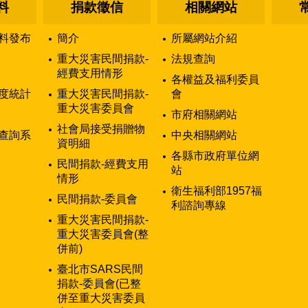
料
捐款徵信
相關網站
料發布
簡介
所屬網站介紹
重大災害民間捐款-
法規查詢
經費支用情形
各權益及福利委員
度統計
重大災害民間捐款-
會
重大災害委員會
市府相關網站
社會局接受捐贈物
查詢系
中央相關網站
資明細
各縣市政府單位網
民間捐款-經費支用
站
情形
衛生福利部1957福
民間捐款-委員會
利諮詢專線
重大災害民間捐款-
重大災害委員會(整
併前)
臺北市SARS民間
捐款-委員會(已整
併至重大災害委員