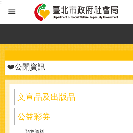
:::
跳到主要內容區塊
:::
❤️公開資訊
文宣品及出版品
公益彩券
預算資料