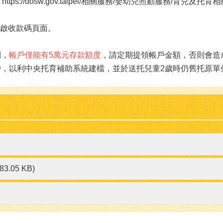
://dosw.gov.taipei/相關服務/嬰幼兒照顧服務/育兒及
開啟收款碼頁面。
制，
帳戶僅能有5萬元存款額度
，請定期提領帳戶金額，否則會造
帳戶，以利中央托育補助系統建檔，並於送托兒童2歲時仍舊托原
183.05 KB)