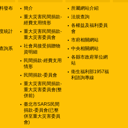
料發布
簡介
所屬網站介紹
重大災害民間捐款-
法規查詢
經費支用情形
各權益及福利委員
度統計
重大災害民間捐款-
會
重大災害委員會
市府相關網站
社會局接受捐贈物
查詢系
中央相關網站
資明細
各縣市政府單位網
民間捐款-經費支用
站
情形
衛生福利部1957福
民間捐款-委員會
利諮詢專線
重大災害民間捐款-
重大災害委員會(整
併前)
臺北市SARS民間
捐款-委員會(已整
併至重大災害委員
會)