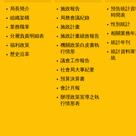
局長簡介
施政報告
預告統計資
時間表
組織架構
局務會議紀錄
性別統計
業務職掌
施政計畫
相關業務年
分層負責明細表
施政計畫績效報告
統計年刊
福利政策
機關政策白皮書執
行情形
統計資料庫
歷史沿革
統
議會工作報告
社會局大事紀要
預算決算書
會計月報
辦理政策宣導之執
行情形表