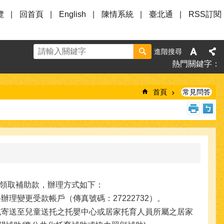
覽
回首頁
English
陳情系統
臺北通
RSS訂閱
進階搜尋
熱門關鍵字
首頁
常見問答
領取補助款，辦理方式如下：
理變更受款帳戶（傳真號碼：27222732）。
或寄送至兒童送托之托嬰中心或居家托育人員所屬之居家