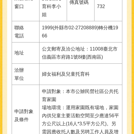
傳真號碼
窗口
育科李小
732
姐
聯絡
1999(外縣市02-27208889)轉分機19
電話
66
公文郵寄及洽公地址：11008臺北市
地址
信義區市府路1號8樓(西南區)
洽辦
婦女福利及兒童托育科
單位
申請對象：本市公辧民營社區公共托
育家園
場地環境：運用家園既有場地，家園
申請對象
內供兒童主要活動空間至少應達56平
及條件
方公尺以上(16人*3.5平方公尺)。另
需因應收托人數及另聘工作人員及增