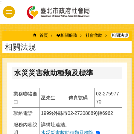
:::
跳到主要內容區塊
:::
首頁
❤️相關服務
社會救助
相關法規
相關法規
水災災害救助種類及標準
業務聯絡窗
02-275977
巫先生
傳真號碼
口
70
聯絡電話
1999(外縣市02-27208889)轉6962
服務內容說
詳網址連結。
明
水災災害救助種類及標準