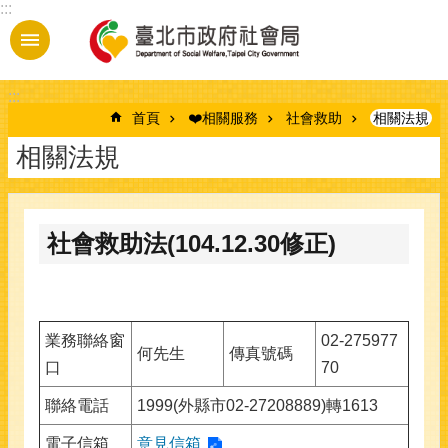
:::
跳到主要內容區塊
:::
首頁
❤️相關服務
社會救助
相關法規
相關法規
社會救助法(104.12.30修正)
業務聯絡窗
02-275977
何先生
傳真號碼
口
70
聯絡電話
1999(外縣市02-27208889)轉1613
電子信箱
意見信箱