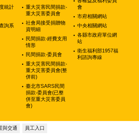
各權益及福利委員
度統計
重大災害民間捐款-
會
重大災害委員會
市府相關網站
社會局接受捐贈物
查詢系
中央相關網站
資明細
各縣市政府單位網
民間捐款-經費支用
站
情形
衛生福利部1957福
民間捐款-委員會
利諮詢專線
重大災害民間捐款-
重大災害委員會(整
併前)
臺北市SARS民間
捐款-委員會(已整
併至重大災害委員
會)
置與交通
員工入口