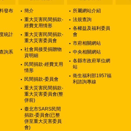
料發布
簡介
所屬網站介紹
重大災害民間捐款-
法規查詢
經費支用情形
各權益及福利委員
度統計
重大災害民間捐款-
會
重大災害委員會
市府相關網站
社會局接受捐贈物
查詢系
中央相關網站
資明細
各縣市政府單位網
民間捐款-經費支用
站
情形
衛生福利部1957福
民間捐款-委員會
利諮詢專線
重大災害民間捐款-
重大災害委員會(整
併前)
臺北市SARS民間
捐款-委員會(已整
併至重大災害委員
會)