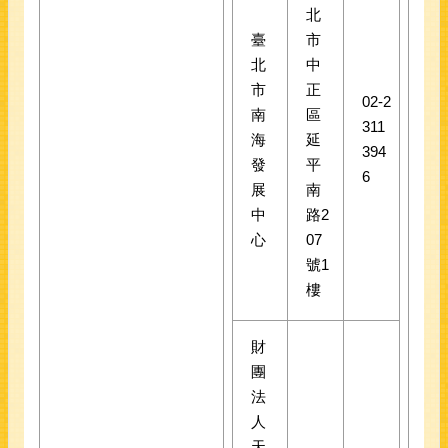
北
臺
市
北
中
市
正
02-2
南
區
311
海
延
394
發
平
6
展
南
中
路2
心
07
號1
樓
財
團
法
人
天