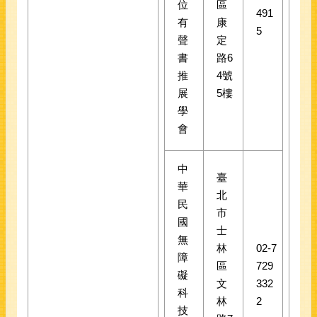
位
區
491
有
康
5
聲
定
書
路6
推
4號
展
5樓
學
會
中
臺
華
北
民
市
國
士
無
林
02-7
障
區
729
礙
文
332
科
林
2
技