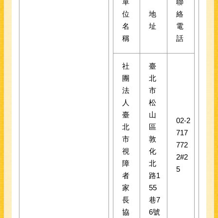
單
聯
位
地
絡
名
址
電
稱
話
社
臺
團
北
法
市
人
松
臺
山
02-2
北
區
717
市
敦
772
視
化
2#2
障
北
5
者
路1
家
55
長
巷7
協
6號