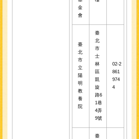
金
會
臺
北
臺
市
北
士
市
林
02-2
立
區
861
陽
凱
974
明
旋
4
教
路6
養
1巷
院
4弄
9號
臺