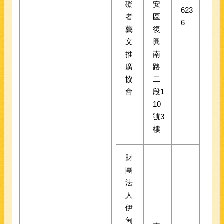
礙
安
623
者
區
6
藝
復
文
興
推
南
廣
路
協
二
會
段1
10
號3
樓
財
團
法
人
伊
甸