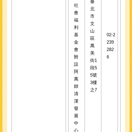
臺
社
北
會
市
福
文
利
山
基
02-2
區
金
239
萬
會
282
美
附
6
街1
設
段5
阿
5號
萬
3樓
師
之7
清
潔
發
展
中
心