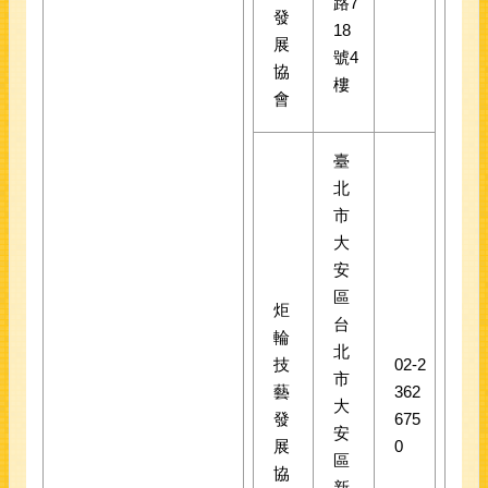
路7
發
18
展
號4
協
樓
會
臺
北
市
大
安
區
炬
台
輪
北
技
02-2
市
藝
362
大
發
675
安
展
0
區
協
新