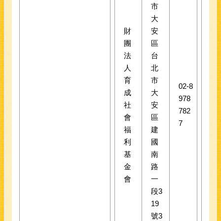
市
大
財
安
團
區
法
台
人
北
育
市
02-8
成
大
978
社
安
782
會
區
7
福
建
利
國
基
南
金
路
會
一
段3
19
號3