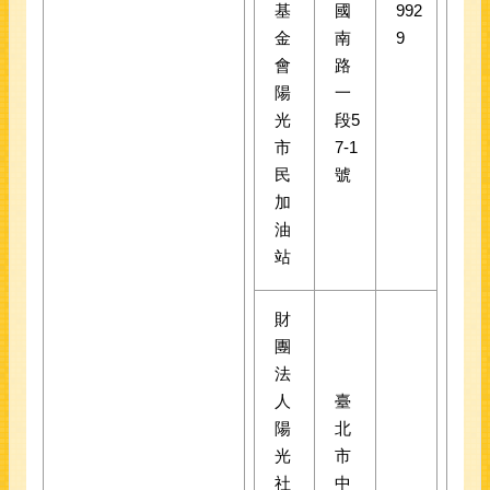
基
國
992
金
南
9
會
路
陽
一
光
段5
市
7-1
民
號
加
油
站
財
團
法
人
臺
陽
北
光
市
社
中