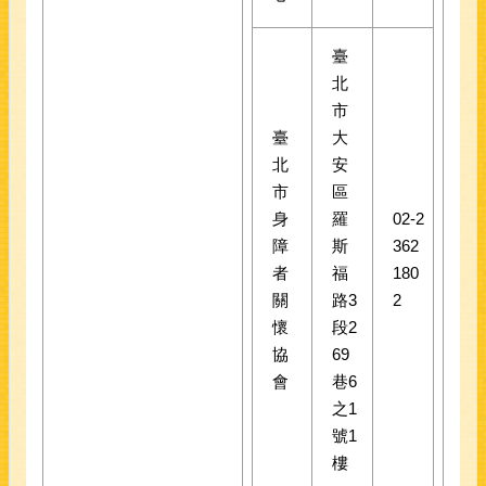
臺
北
市
臺
大
北
安
市
區
身
羅
02-2
障
斯
362
者
福
180
關
路3
2
懷
段2
協
69
會
巷6
之1
號1
樓