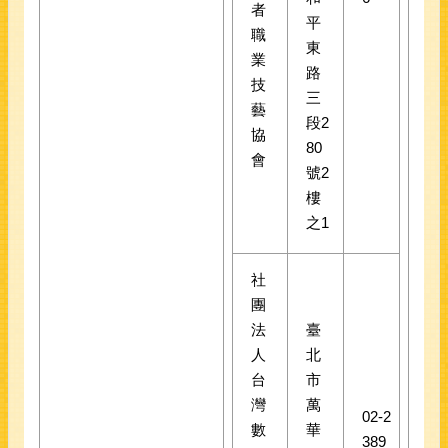
者
平
職
東
業
路
技
三
藝
段2
協
80
會
號2
樓
之1
社
團
法
臺
人
北
台
市
灣
萬
02-2
數
華
389