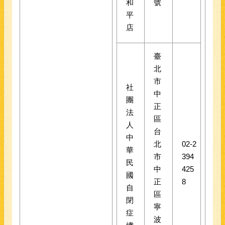
和
號
平
店
臺
北
市
社
中
團
正
法
區
人
台
中
北
02-2
華
市
394
民
中
425
國
正
8
自
區
閉
寧
症
波