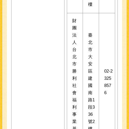
樓
財
團
法
臺
人
北
台
市
北
大
市
安
勝
區
02-2
利
建
325
社
國
857
會
南
6
福
路1
利
段3
事
36
業
號2
基
樓