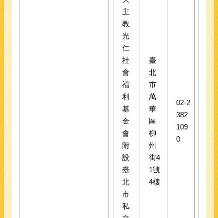
主
教
光
仁
社
臺
會
北
福
市
利
萬
02-2
基
華
382
金
區
109
會
柳
0
附
州
設
街4
臺
1號
北
4樓
市
私