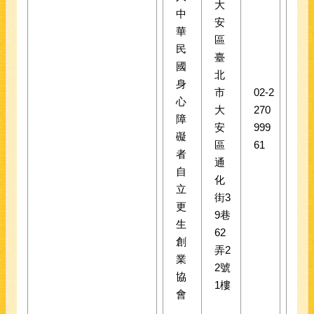
大
中
安
華
區
民
臺
國
北
身
市
02-2
心
大
270
障
安
999
礙
區
61
者
通
自
化
立
街3
更
9巷
生
62
創
弄2
業
2號
協
1樓
會