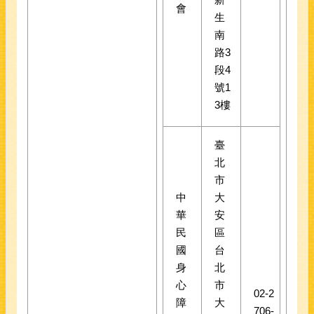
會
生
南
路3
段4
號1
3樓
臺
北
市
中
大
華
安
民
區
國
台
身
北
心
市
02-2
障
大
706-