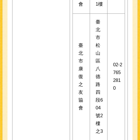
會
1樓
臺
北
市
臺
松
北
山
市
區
02-2
康
八
765
復
德
281
之
路
0
友
四
協
段6
會
04
號2
樓
之3