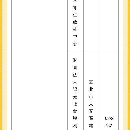
立
育
仁
啟
能
中
心
財
團
法
人
臺
陽
北
光
市
社
大
會
安
福
區
02-2
利
建
752