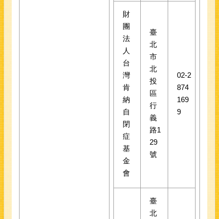
財
團
臺
法
北
人
市
台
北
灣
02-2
投
肯
874
區
納
169
行
自
9
義
閉
路1
症
29
基
號
金
會
臺
北