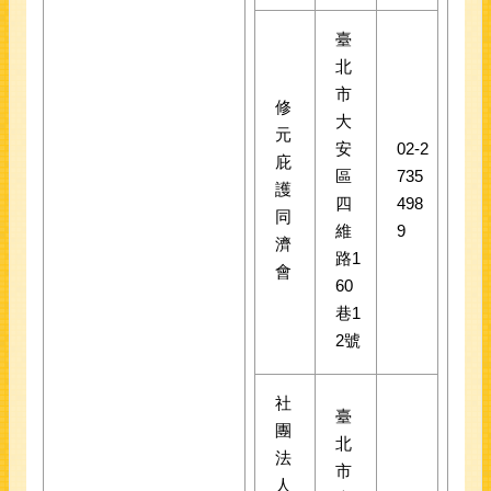
臺
北
市
修
大
元
安
02-2
庇
區
735
護
四
498
同
維
9
濟
路1
會
60
巷1
2號
社
臺
團
北
法
市
人