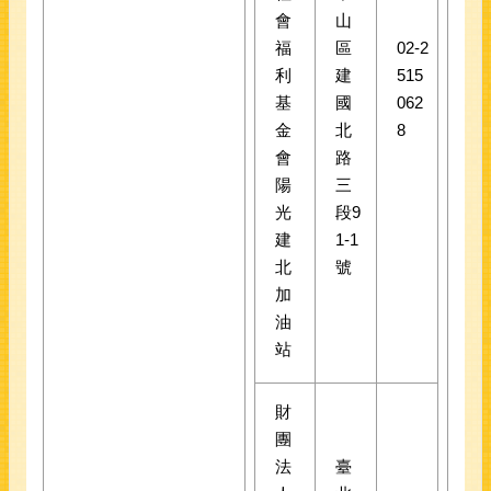
會
山
福
區
02-2
利
建
515
基
國
062
金
北
8
會
路
陽
三
光
段9
建
1-1
北
號
加
油
站
財
團
法
臺