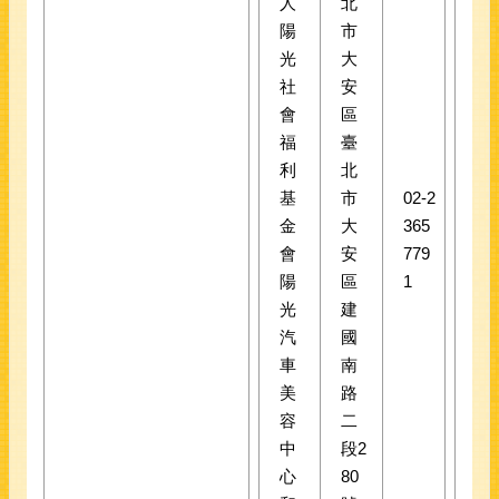
人
北
陽
市
光
大
社
安
會
區
福
臺
利
北
基
市
02-2
金
大
365
會
安
779
陽
區
1
光
建
汽
國
車
南
美
路
容
二
中
段2
心
80