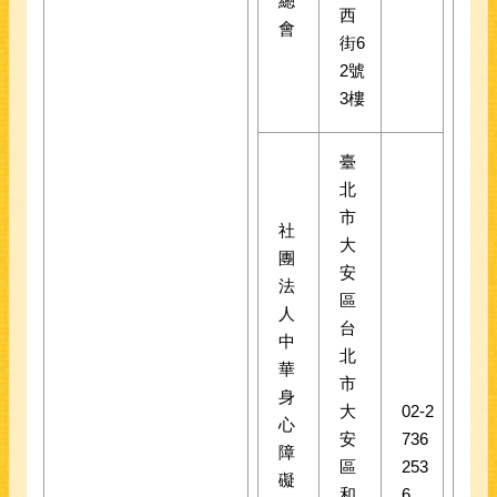
總
西
會
街6
2號
3樓
臺
北
市
社
大
團
安
法
區
人
台
中
北
華
市
身
大
02-2
心
安
736
障
區
253
礙
和
6