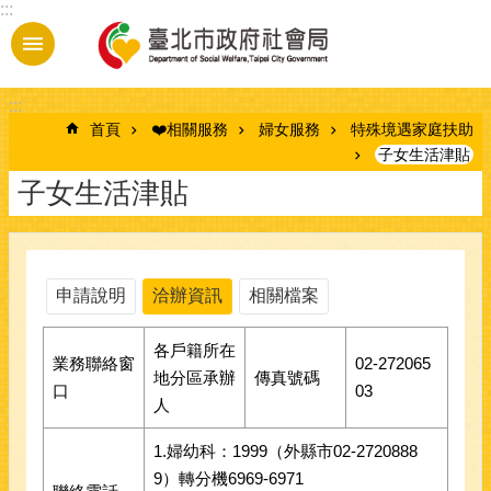
:::
跳到主要內容區塊
:::
首頁
❤️相關服務
婦女服務
特殊境遇家庭扶助
子女生活津貼
子女生活津貼
申請說明
洽辦資訊
相關檔案
各戶籍所在
業務聯絡窗
02-272065
地分區承辦
傳真號碼
口
03
人
1.婦幼科：1999（外縣市02-2720888
9）轉分機6969-6971