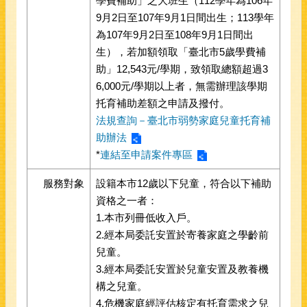
學費補助」之大班生（112學年為106年
9月2日至107年9月1日間出生；113學年
為107年9月2日至108年9月1日間出
生），若加額領取「臺北市5歲學費補
助」12,543元/學期，致領取總額超過3
6,000元/學期以上者，無需辦理該學期
托育補助差額之申請及撥付。
法規查詢－臺北市弱勢家庭兒童托育補
助辦法
*
連結至申請案件專區
服務對象
設籍本市12歲以下兒童，符合以下補助
資格之一者：
1.本市列冊低收入戶。
2.經本局委託安置於寄養家庭之學齡前
兒童。
3.經本局委託安置於兒童安置及教養機
構之兒童。
4.危機家庭經評估核定有托育需求之兒