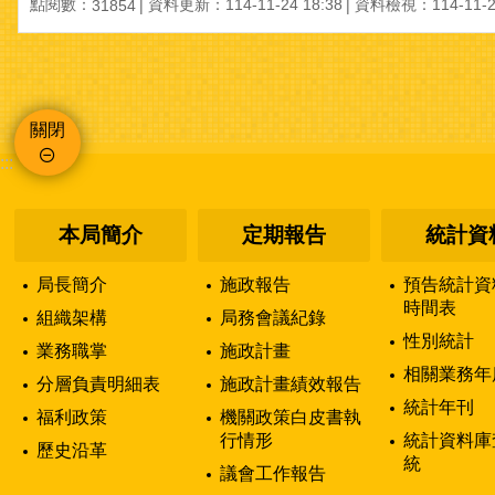
點閱數：
資料更新：
114-11-24 18:38
資料檢視：
114-11-2
31854
關閉
:::
本局簡介
定期報告
統計資
局長簡介
施政報告
預告統計資
時間表
組織架構
局務會議紀錄
性別統計
業務職掌
施政計畫
相關業務年
分層負責明細表
施政計畫績效報告
統計年刊
福利政策
機關政策白皮書執
行情形
統計資料庫
歷史沿革
統
議會工作報告