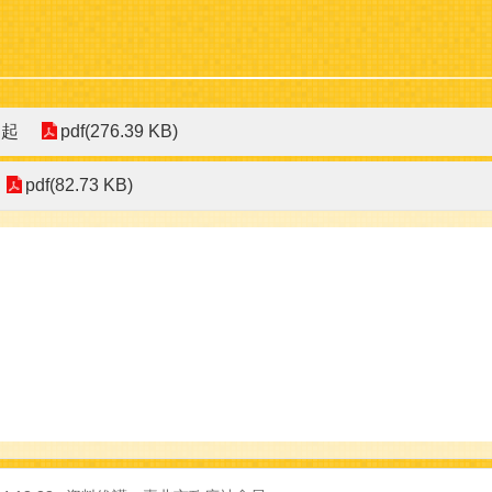
日起
pdf(276.39 KB)
pdf(82.73 KB)