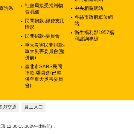
社會局接受捐贈物
查詢系
中央相關網站
資明細
各縣市政府單位網
民間捐款-經費支用
站
情形
衛生福利部1957福
民間捐款-委員會
利諮詢專線
重大災害民間捐款-
重大災害委員會(整
併前)
臺北市SARS民間
捐款-委員會(已整
併至重大災害委員
會)
置與交通
員工入口
性上班
,12:30-13:30為午休時間
)，