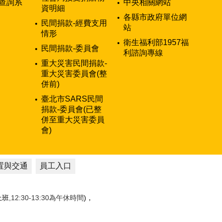
查詢系
中央相關網站
資明細
各縣市政府單位網
民間捐款-經費支用
站
情形
衛生福利部1957福
民間捐款-委員會
利諮詢專線
重大災害民間捐款-
重大災害委員會(整
併前)
臺北市SARS民間
捐款-委員會(已整
併至重大災害委員
會)
置與交通
員工入口
性上班
,12:30-13:30為午休時間
)，