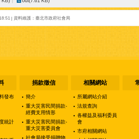
6 KB)
odt(7.61 KB)
8:51
資料維護：臺北市政府社會局
料
捐款徵信
相關網站
料發布
簡介
所屬網站介紹
重大災害民間捐款-
法規查詢
經費支用情形
各權益及福利委員
度統計
重大災害民間捐款-
會
重大災害委員會
市府相關網站
社會局接受捐贈物