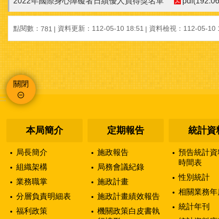
2022年國際身心障礙者日績優人員得獎名單
pdf(192.0
點閱數：
資料更新：112-05-10 18:51
資料檢視：112-05-10 1
781
關閉
:::
本局簡介
定期報告
統計資
局長簡介
施政報告
預告統計資
時間表
組織架構
局務會議紀錄
性別統計
業務職掌
施政計畫
相關業務年
分層負責明細表
施政計畫績效報告
統計年刊
福利政策
機關政策白皮書執