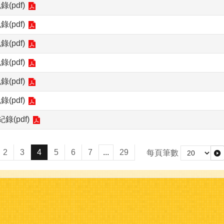
pdf)
pdf)
pdf)
pdf)
pdf)
pdf)
(pdf)
2
3
4
5
6
7
...
29
每頁筆數