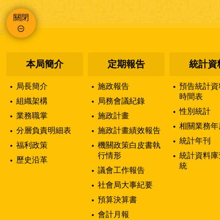
關閉
:::
本局簡介
定期報告
統計資
局長簡介
施政報告
預告統計資
時間表
組織架構
局務會議紀錄
性別統計
業務職掌
施政計畫
相關業務年
分層負責明細表
施政計畫績效報告
統計年刊
福利政策
機關政策白皮書執
行情形
統計資料庫
歷史沿革
統
議會工作報告
社會局大事紀要
預算決算書
會計月報