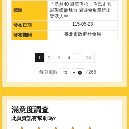
「浩然40 風華再拾」住民走秀
展現銀齡魅力 園遊會集章玩出
樂活人生
115-05-23
臺北市政府社會局
1
2
3
4
...
14
每頁筆數
/
268
滿意度調查
此頁資訊有幫助嗎?