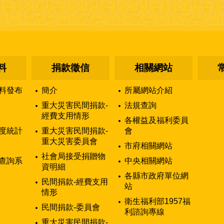
料
捐款徵信
相關網站
料發布
簡介
所屬網站介紹
重大災害民間捐款-
法規查詢
經費支用情形
各權益及福利委員
度統計
重大災害民間捐款-
會
重大災害委員會
市府相關網站
社會局接受捐贈物
查詢系
中央相關網站
資明細
各縣市政府單位網
民間捐款-經費支用
站
情形
衛生福利部1957福
民間捐款-委員會
利諮詢專線
重大災害民間捐款-