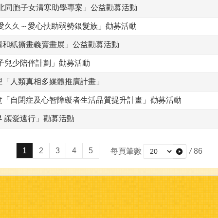
北同胞子女清寒助學專案」公益勸募活動
讓愛久久～愛心扶助弱勢銀髮族」勸募活動
清和紙撕畫義賣畫展」公益勸募活動
盒子兒少陪伴計劃」勸募活動
理「人類真相多媒體推廣計畫」
年度「自閉症及心智障礙者生活品質提升計畫」勸募活動
 讓愛遠行」勸募活動
1
2
3
4
5
每頁筆數
/
86