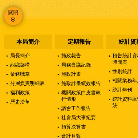
關閉
:::
本局簡介
定期報告
統計資
局長簡介
施政報告
預告統計資
時間表
組織架構
局務會議紀錄
性別統計
業務職掌
施政計畫
相關業務年
分層負責明細表
施政計畫績效報告
統計年刊
福利政策
機關政策白皮書執
行情形
統計資料庫
歷史沿革
統
議會工作報告
社會局大事紀要
預算決算書
會計月報