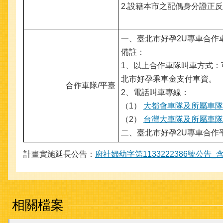
2.設籍本市之配偶身分證正
一、臺北市好孕2U專車合作
備註：
1、以上合作車隊叫車方式：
北市好孕乘車金支付車資。
合作車隊/平臺
2、電話叫車專線：
（1）
大都會車隊及所屬車隊
（2）
台灣大車隊及所屬車隊
二、臺北市好孕2U專車合作
計畫實施延長公告：
府社婦幼字第1133222386號公告_含
相關檔案