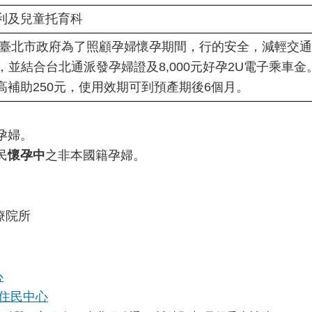
利及兒童托育科
是臺北市政府為了照顧孕婦懷孕期間，行的安全，減輕交通負
0元，並結合台北通派發孕婦證及8,000元好孕2U電子乘
補助250元，使用效期可到預產期後6個月。
孕婦。
民
懷孕中
之非本國籍孕婦。
療院所
心
新住民中心