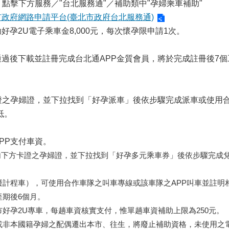
：點擊下方服務／"台北服務通"／補助類中"孕婦乘車補助"
市政府網路申請平台(臺北市政府台北服務通)
孕2U電子乘車金8,000元，每次懷孕限申請1次。
過後下載並註冊完成台北通APP金質會員，將於完成註冊後7
證之孕婦證，並下拉找到「好孕派車」後依步驟完成派車或使用
抵。
PP支付車資。
P內下方卡證之孕婦證，並下拉找到「好孕多元乘車券」後依步驟完成
礙計程車），可使用合作車隊之叫車專線或該車隊之APP叫車並註明
產期後6個月。
好孕2U專車，每趟車資核實支付，惟單趟車資補助上限為250元。
或非本國籍孕婦之配偶遷出本市、往生，將廢止補助資格，未使用之