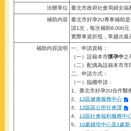
洽辦單位
臺北市政府社會局婦女福
補助內容
臺北市好孕2U專車補助
請1次，每次補助8,00
實際車資折抵，單趟次最高
補助內容說明
一、申請資格：
（一）設籍本市
懷孕中
之
（二）配偶為設籍本市市
二、申請方式：
（一）臨櫃申請：
1、臺北市好孕2
U合
作醫
2、
12區健康服務中心
3、
12區區公所社會課
4、
12區社會福利服務中
5、
10處婦培中心及1處