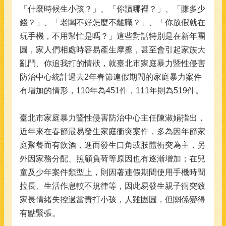
「什麼時候生小孩？」、「你讀哪裡？」、「賺多少
錢？」、「老闆不好怎麼不離職？」、「你放假就在
玩手機，不用幫忙是嗎？」這些對話特別是在新年團
圓，家人們相處時容易產生摩擦，甚至會引起家族大
亂鬥、你追我打的情狀，就臺北市家庭暴力暨性侵害
防治中心統計過去2年春節連假期間的家庭暴力案件
有增加的情形，110年為451件，111年則為519件。
臺北市家庭暴力暨性侵害防治中心主任陳淑娟指出，
近年來在春節最易發生家庭衝突案件，多為因年節家
庭聚餐而有飲酒，進而發生口角或肢體衝突為主，另
外因家務分配、照顧負荷等原因也有逐漸增加；在兒
童及少年案件類型上，則因著連假期間使用手機時間
拉長、生活作息較不規律等，因此易發生親子衝突致
家長情緒失控過當責打小孩，人雖團圓，但關係變得
有點緊張。