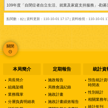
109年度「自閉症者自立生活、就業及家庭支持服務」-勸
點閱數：
資料更新：110-10-01 17:17
資料檢視：110-10-01 17
82
關閉
:::
本局簡介
定期報告
統計資
局長簡介
施政報告
預告統計資
時間表
組織架構
局務會議紀錄
性別統計
業務職掌
施政計畫
相關業務年
分層負責明細表
施政計畫績效報告
統計年刊