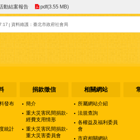
募活動結案報告
pdf(3.55 MB)
:17
資料維護：臺北市政府社會局
料
捐款徵信
相關網站
料發布
簡介
所屬網站介紹
重大災害民間捐款-
法規查詢
經費支用情形
各權益及福利委員
度統計
重大災害民間捐款-
會
重大災害委員會
市府相關網站