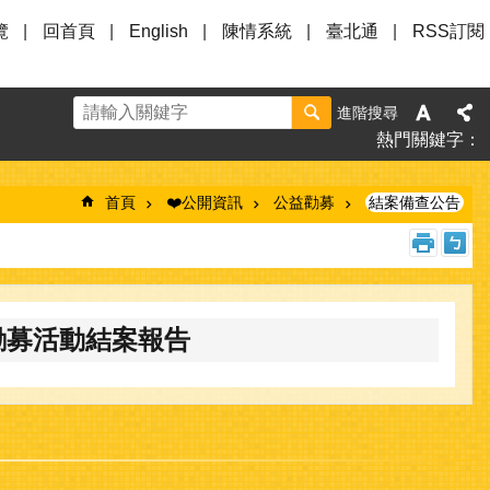
覽
回首頁
English
陳情系統
臺北通
RSS訂閱
進階搜尋
熱門關鍵字
首頁
❤️公開資訊
公益勸募
結案備查公告
勸募活動結案報告