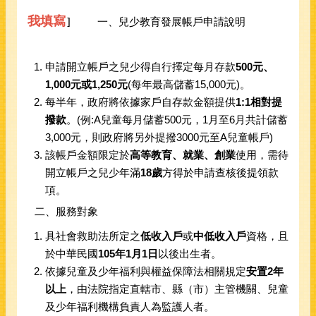
我填寫
]    一、兒少教育發展帳戶申請說明
申請開立帳戶之兒少得自行擇定每月存款
500元、
1,000元或1,250元
(每年最高儲蓄15,000元)。
每半年，政府將依據家戶自存款金額提供
1:1相對提
撥款
。(例:A兒童每月儲蓄500元，1月至6月共計儲蓄
3,000元，則政府將另外提撥3000元至A兒童帳戶)
該帳戶金額限定於
高等教育、就業、創業
使用，需待
開立帳戶之兒少年滿
18歲
方得於申請查核後提領款
項。
二、服務對象
具社會救助法所定之
低收入戶
或
中低收入戶
資格，且
於中華民國
105年1月1日
以後出生者。
依據兒童及少年福利與權益保障法相關規定
安置2年
以上
，由法院指定直轄市、縣（市）主管機關、兒童
及少年福利機構負責人為監護人者。