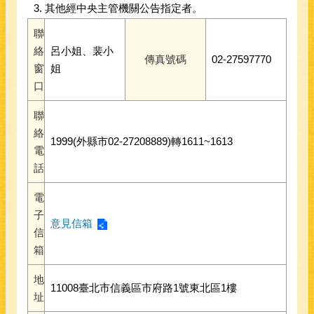
其他經中央主管機關公告指定者。
聯
絡
呂小姐、裴小
傳真號碼
02-27597770
窗
姐
口
聯
絡
1999(外縣市02-27208889)轉1611~1613
電
話
電
子
意見信箱
信
箱
地
11008臺北市信義區市府路1號東北區1樓
址