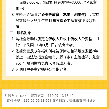
計儲蓄3,000元，則政府將另外提撥3000元至A兒童
帳戶)
該帳戶金額限定於
高等教育、就業、創業
使用，需待
開立帳戶之兒少年滿
18歲
方得於申請查核後提領款
項。
二、服務對象
具社會救助法所定之
低收入戶
或
中低收入戶
資格，且
於中華民國
105年1月1日
以後出生者。
依據兒童及少年福利與權益保障法相關規定
安置2年
以上
，由法院指定直轄市、縣（市）主管機關、兒童
及少年福利機構負責人為監護人者。
其他經中央主管機關公告指定者。
點閱數：
資料更新：
110-07-13 18:42
10271
資料檢視：
115-06-02 19:55
資料維護：
臺北市政府社會局