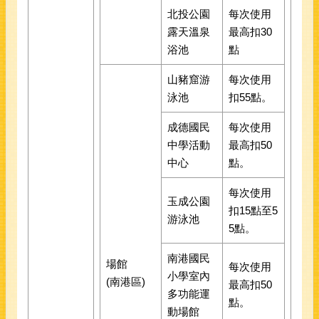
北投公園
每次使用
露天溫泉
最高扣30
浴池
點
山豬窟游
每次使用
泳池
扣55點。
成德國民
每次使用
中學活動
最高扣50
中心
點。
每次使用
玉成公園
扣15點至5
游泳池
5點。
南港國民
場館
每次使用
小學室內
(南港區)
最高扣50
多功能運
點。
動場館