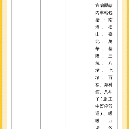
宜蘭縣轄
內車站包
括：南
港、松
山、臺
北、萬
華、基
隆、三
坑、八
堵、七
堵、百
福、海科
館、八斗
子(施工
中暫停營
運)、暖
暖、五
堵、汐