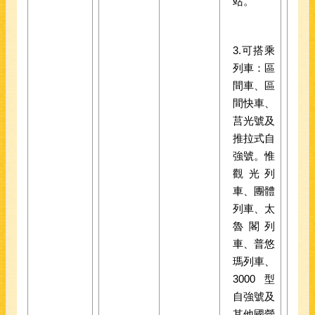
站。
3.可搭乘
列車：區
間車、區
間快車、
莒光號及
推拉式自
強號。惟
觀光列
車、團體
列車、太
魯閣列
車、普悠
瑪列車、
3000型
自強號及
其他國營