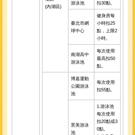
游泳池
扣30點。
(內湖區)
健身房每
臺北市網
小時扣25
球中心
點，上限2
小時。
每次使用
南湖高中
最高扣50
游泳池
點。
博嘉運動
每次使用
公園游泳
扣55點。
池
1.游泳池
每次使用
扣20點或3
景美游泳
0點。
池