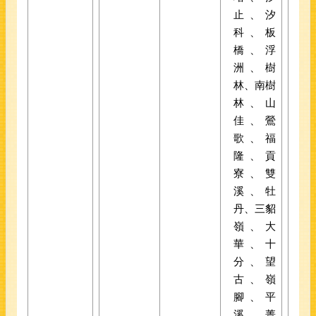
止、汐
科、板
橋、浮
洲、樹
林、南樹
林、山
佳、鶯
歌、福
隆、貢
寮、雙
溪、牡
丹、三貂
嶺、大
華、十
分、望
古、嶺
腳、平
溪、菁