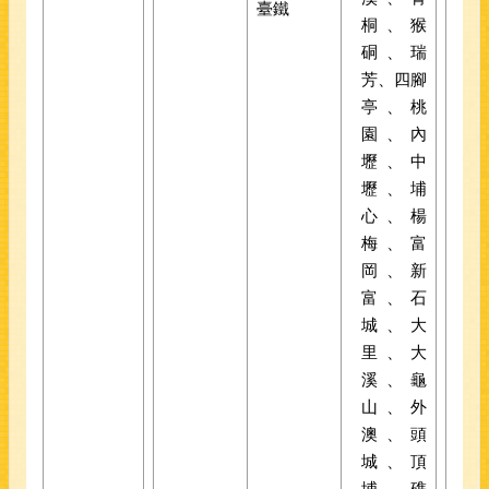
臺鐵
桐、猴
硐、瑞
芳、四腳
亭、桃
園、內
壢、中
壢、埔
心、楊
梅、富
岡、新
富、石
城、大
里、大
溪、龜
山、外
澳、頭
城、頂
埔、礁