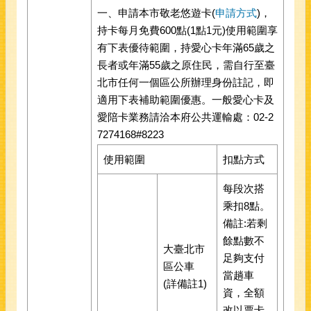
一、申請本市敬老悠遊卡(
申請方式
)，
持卡每月免費600點(1點1元)使用範圍享
有下表優待範圍，持愛心卡年滿65歲之
長者或年滿55歲之原住民，需自行至臺
北市任何一個區公所辦理身份註記，即
適用下表補助範圍優惠。一般愛心卡及
愛陪卡業務請洽本府公共運輸處：02-2
7274168#8223
使用範圍
扣點方式
每段次搭
乘扣8點。
備註:若剩
餘點數不
大臺北市
足夠支付
區公車
當趟車
(詳備註1)
資，全額
改以票卡