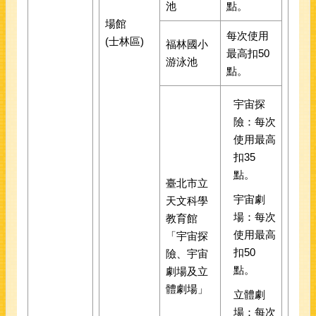
池
點。
場館
每次使用
(士林區)
福林國小
最高扣50
游泳池
點。
宇宙探
險：每次
使用最高
扣35
點。
臺北市立
宇宙劇
天文科學
場：每次
教育館
使用最高
「宇宙探
扣50
險、宇宙
點。
劇場及立
體劇場」
立體劇
場：每次