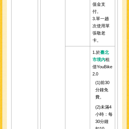
值金支
付。
3.單一趟
次使用單
張敬老
卡。
1.於
臺北
市境內
租
借YouBike
2.0
(1)前30
分鐘免
費。
(2)未滿4
小時：每
30分鐘
扣10