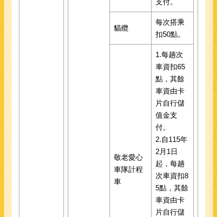
支付。
每次搭乘
貓纜
扣50點。
1.每趟次
車資扣65
點，其餘
車資由卡
片自行儲
值金支
付。
2.自115年
2月1日
敬老愛心
起，每趟
車隊計程
次車資扣8
車
5點，其餘
車資由卡
片自行儲