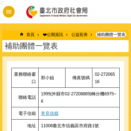
:::
跳到主要內容區塊
:::
首頁
❤️公開資訊
公益彩券
補助團體一覽表
補助團體一覽表
業務聯絡窗
02-272065
郭小姐
傳真號碼
口
16
1999(外縣市02-27208889)轉分機6975~
聯絡電話
6
電子信箱
意見信箱
地址
11008臺北市信義區市府路1號